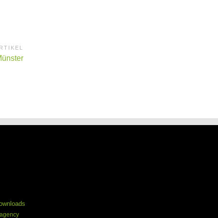
RTIKEL
Münster
ownloads
 agency