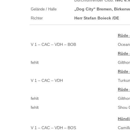
„Dog City“ Bremen, Birkenw
Gelände / Halle
Herr Stefan Boieck /DE
Richter
Rüde 
V 1 – CAC – VDH – BOB
Ocean 
Rüde 
fehlt
Gilthon
Rüde 
V 1 – CAC – VDH
Turku
Rüde 
fehlt
Gilthon
fehlt
Shou 
Hündi
V 1 – CAC – VDH – BOS
Camill