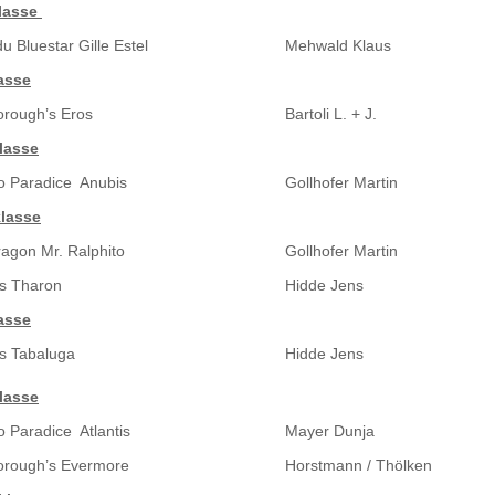
lasse
 Bluestar Gille Estel
Mehwald Klaus
asse
rough’s Eros
Bartoli L. + J.
lasse
o Paradice Anubis
Gollhofer Martin
lasse
agon Mr. Ralphito
Gollhofer Martin
s Tharon
Hidde Jens
asse
s Tabaluga
Hidde Jens
lasse
o Paradice Atlantis
Mayer Dunja
orough’s Evermore
Horstmann / Thölken