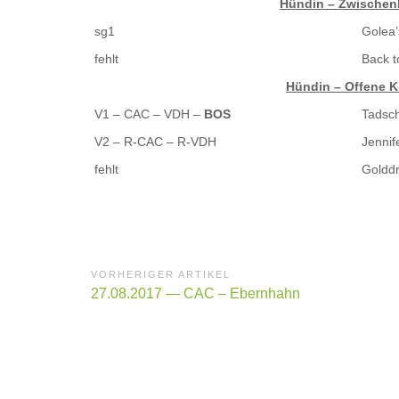
Hündin – Zwischen
sg1
Golea’
fehlt
Back t
Hündin – Offene K
V1 – CAC – VDH –
BOS
Tadsch
V2 – R-CAC – R-VDH
Jennif
fehlt
Golddr
Beitragsnavigation
VORHERIGER ARTIKEL
Vorheriger
27.08.2017 — CAC – Ebernhahn
Artikel: