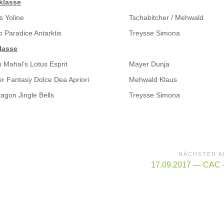
klasse
s Yoline
Tschabitcher / Mehwald
o Paradice Antarktis
Treysse Simona
lasse
 Mahal’s Lotus Esprit
Mayer Dunja
er Fantasy Dolce Dea Apriori
Mehwald Klaus
agon Jingle Bells
Treysse Simona
NÄCHSTER A
Nächster
17.09.2017 — CAC –
Artikel