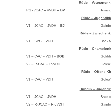
Rüde – Veteranenk
Pl1 -VCAC – VVDH –
BV
Amandu
Rüde – Jugendkl
V1 – JCAC – JVDH –
BJ
Gainbo
Rüde – Zwischenk
V1 – CAC – VDH
Back t
Rüde – Championk
V1 – CAC – VDH –
BOB
Golddr
V2 – R-CAC – R-VDH
Golea’
Rüde – Offene Kl
V1 – CAC – VDH
Golea’
Hündin – Jugendk
V1 – JCAC – JVDH
Back t
V2 – R-JCAC – R-JVDH
Gainb