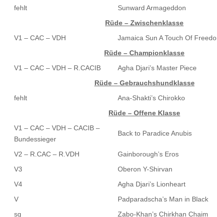
fehlt
Sunward Armageddon
Rüde – Zwischenklasse
V1 – CAC – VDH
Jamaica Sun A Touch Of Freed
Rüde – Championklasse
V1 – CAC – VDH – R.CACIB
Agha Djari’s Master Piece
Rüde – Gebrauchshundklasse
fehlt
Ana-Shakti’s Chirokko
Rüde – Offene Klasse
V1 – CAC – VDH – CACIB –
Back to Paradice Anubis
Bundessieger
V2 – R.CAC – R.VDH
Gainborough’s Eros
V3
Oberon Y-Shirvan
V4
Agha Djari’s Lionheart
V
Padparadscha’s Man in Black
sg
Zabo-Khan’s Chirkhan Chaim