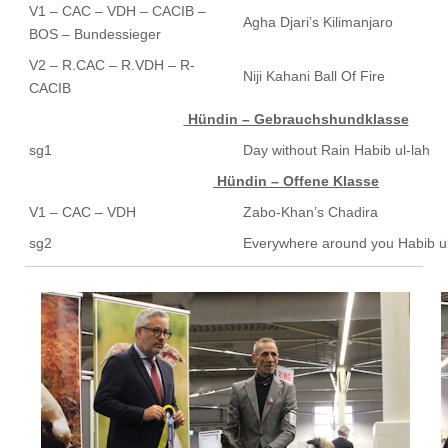
V1 – CAC – VDH – CACIB –
Agha Djari’s Kilimanjaro
BOS – Bundessieger
V2 – R.CAC – R.VDH – R-
Niji Kahani Ball Of Fire
CACIB
Hündin – Gebrauchshundklasse
sg1
Day without Rain Habib ul-lah
Hündin – Offene Klasse
V1 – CAC – VDH
Zabo-Khan’s Chadira
sg2
Everywhere around you Habib ul