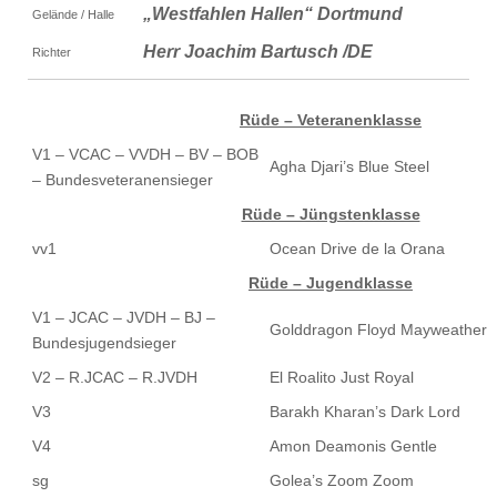
„Westfahlen Hallen“ Dortmund
Gelände / Halle
Herr Joachim Bartusch /DE
Richter
Rüde – Veteranenklasse
V1 – VCAC – VVDH – BV – BOB
Agha Djari’s Blue Steel
– Bundesveteranensieger
Rüde – Jüngstenklasse
vv1
Ocean Drive de la Orana
Rüde – Jugendklasse
V1 – JCAC – JVDH – BJ –
Golddragon Floyd Mayweather
Bundesjugendsieger
V2 – R.JCAC – R.JVDH
El Roalito Just Royal
V3
Barakh Kharan’s Dark Lord
V4
Amon Deamonis Gentle
sg
Golea’s Zoom Zoom