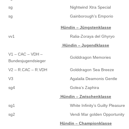
sg
Nightwind Xtra Special
sg
Gainborough’s Emporio
Hündin – Jüngstenklasse
vv1
Ralia-Zoraya del Ghyryo
Hündin – Jugendklasse
V1 – CAC – VDH –
Golddragon Memories
Bundesjugendsieger
V2 – R.CAC – R.VDH
Golddragon Sea Breeze
V3
Agalaila Deamonis Gentle
sg4
Golea’s Zaphira
Hündin – Zwischenklasse
sg1
White Infinity’s Guilty Pleasure
sg2
Vendi Mar golden Opportunity
Hündin – Championklasse