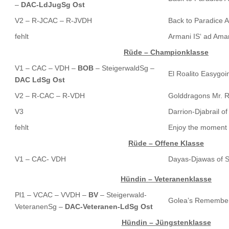
–
DAC-LdJugSg Ost
V2 – R-JCAC – R-JVDH
Back to Paradice
fehlt
Armani IS‘ ad Ama
Rüde – Championklasse
V1 – CAC – VDH –
BOB
– SteigerwaldSg –
El Roalito Easygoi
DAC LdSg Ost
V2 – R-CAC – R-VDH
Golddragons Mr. R
V3
Darrion-Djabrail of
fehlt
Enjoy the moment 
Rüde – Offene Klasse
V1 – CAC- VDH
Dayas-Djawas of S
Hündin – Veteranenklasse
Pl1 – VCAC – VVDH –
BV
– Steigerwald-
Golea’s Remembe
VeteranenSg –
DAC-Veteranen-LdSg Ost
Hündin – Jüngstenklasse