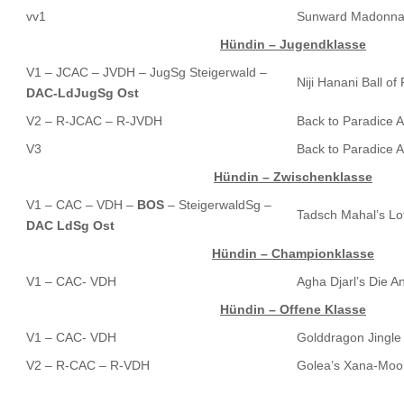
vv1
Sunward Madonn
Hündin – Jugendklasse
V1 – JCAC – JVDH – JugSg Steigerwald –
Niji Hanani Ball of 
DAC-LdJugSg Ost
V2 – R-JCAC – R-JVDH
Back to Paradice At
V3
Back to Paradice A
Hündin – Zwischenklasse
V1 – CAC – VDH –
BOS
– SteigerwaldSg –
Tadsch Mahal’s Lot
DAC LdSg Ost
Hündin – Championklasse
V1 – CAC- VDH
Agha Djarl’s Die A
Hündin – Offene Klasse
V1 – CAC- VDH
Golddragon Jingle 
V2 – R-CAC – R-VDH
Golea’s Xana-Moo