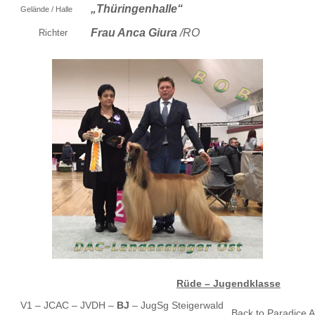
„Thüringenhalle“
Gelände / Halle
Frau Anca Giura
/RO
Richter
Rüde – Jugendklasse
V1 – JCAC – JVDH –
BJ
– JugSg Steigerwald
Back to Paradice 