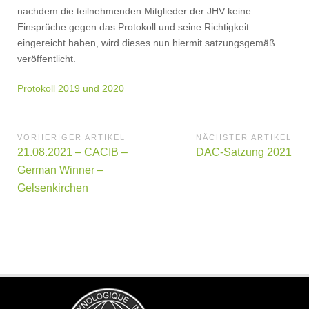
nachdem die teilnehmenden Mitglieder der JHV keine
Einsprüche gegen das Protokoll und seine Richtigkeit
eingereicht haben, wird dieses nun hiermit satzungsgemäß
veröffentlicht.
Protokoll 2019 und 2020
Beitragsnavigation
VORHERIGER ARTIKEL
NÄCHSTER ARTIKEL
Vorheriger
Nächster
21.08.2021 – CACIB –
DAC-Satzung 2021
Artikel:
Artikel
German Winner –
Gelsenkirchen