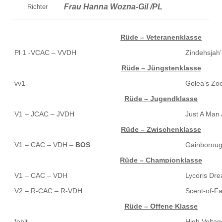
Frau Hanna Wozna-Gil /PL
Richter
Rüde – Veteranenklasse
Pl 1 -VCAC – VVDH
Zindehsjah
Rüde – Jüngstenklasse
vv1
Golea’s Z
Rüde – Jugendklasse
V1 – JCAC – JVDH
Just A Man
Rüde – Zwischenklasse
V1 – CAC – VDH –
BOS
Gainboroug
Rüde – Championklasse
V1 – CAC – VDH
Lycoris Dr
V2 – R-CAC – R-VDH
Scent-of-F
Rüde – Offene Klasse
fehlt
High Volta