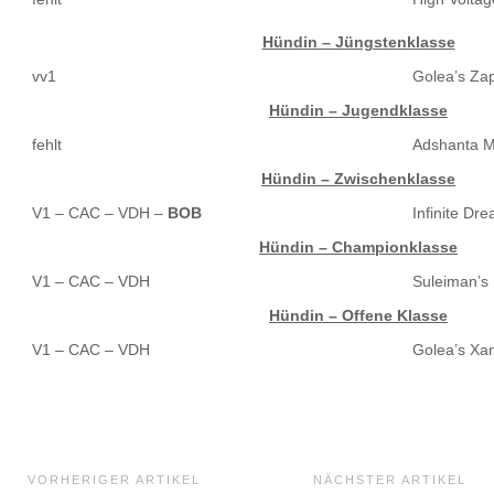
Hündin – Jüngstenklasse
vv1
Golea’s Za
Hündin – Jugendklasse
fehlt
Adshanta M
Hündin – Zwischenklasse
V1 – CAC – VDH –
BOB
Infinite Dr
Hündin – Championklasse
V1 – CAC – VDH
Suleiman’s
Hündin – Offene Klasse
V1 – CAC – VDH
Golea’s Xa
Beitragsnavigation
VORHERIGER ARTIKEL
NÄCHSTER ARTIKEL