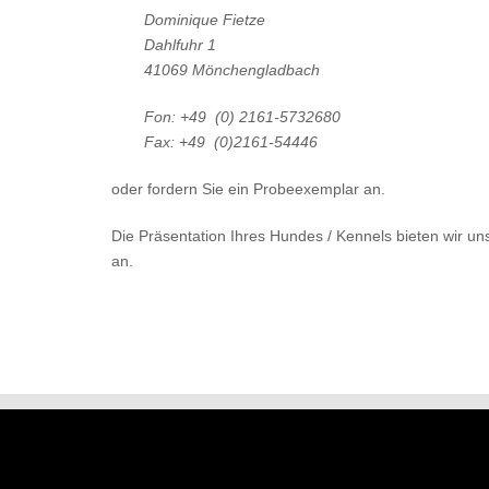
Dominique Fietze
Dahlfuhr 1
41069 Mönchengladbach
Fon: +49 (0) 2161-5732680
Fax: +49 (0)2161-54446
oder fordern Sie ein Probeexemplar an.
Die Präsentation Ihres Hundes / Kennels bieten wir u
an.