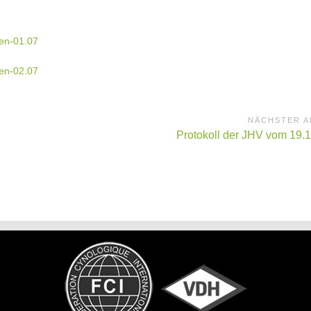
en-01.07
en-02.07
NÄCHSTER A
Nächster
Protokoll der JHV vom 19.
Artikel