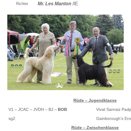
Mr. Les Manton
/IE
Richter
Rüde – Jugendklasse
V1 – JCAC – JVDH – BJ –
BOB
Vivat Sanraiz Pad
sg2
Gainborough’s Ero
R
üde – Zwischenklasse