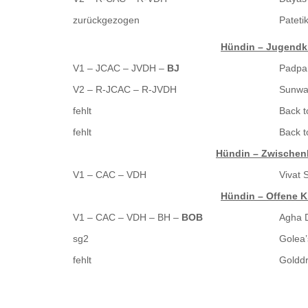
zurückgezogen
Pateti
Hündin – Jugendk
V1 – JCAC – JVDH –
BJ
Padpa
V2 – R-JCAC – R-JVDH
Sunwa
fehlt
Back t
fehlt
Back t
Hündin – Zwischen
V1 – CAC – VDH
Vivat 
Hündin – Offene K
V1 – CAC – VDH – BH –
BOB
Agha D
sg2
Golea
fehlt
Golddr