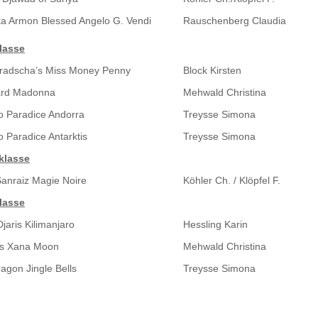
ka Armon Blessed Angelo G. Vendi
Rauschenberg Claudia
lasse
radscha’s Miss Money Penny
Block Kirsten
rd Madonna
Mehwald Christina
o Paradice Andorra
Treysse Simona
o Paradice Antarktis
Treysse Simona
klasse
Sanraiz Magie Noire
Köhler Ch. / Klöpfel F.
lasse
jaris Kilimanjaro
Hessling Karin
’s Xana Moon
Mehwald Christina
agon Jingle Bells
Treysse Simona