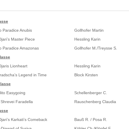
asse
o Paradice Anubis
Gollhofer Martin
jari’s Master Piece
Hessling Karin
to Paradice Amazonas
Gollhofer M./Treysse S.
lasse
jaris Lionheart
Hessling Karin
radscha’s Legend in Time
Block Kirsten
lasse
lito Easygoing
Schellenberger C.
Shrevei Faradella
Rauschenberg Claudia
asse
jari’s Karkati’s Comeback
Bauß R. / Posa R.
Djawad of Suriya
Köhler Ch./Klöpfel F.