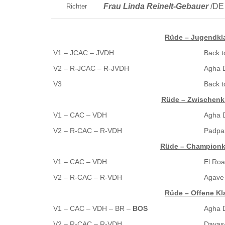
Frau Linda Reinelt-Gebauer
/DE
Richter
Rüde – Jugendkl
V1 – JCAC – JVDH
Back t
V2 – R-JCAC – R-JVDH
Agha D
V3
Back 
Rüde – Zwischenk
V1 – CAC – VDH
Agha D
V2 – R-CAC – R-VDH
Padpa
Rüde – Championk
V1 – CAC – VDH
El Roa
V2 – R-CAC – R-VDH
Agave 
Rüde – Offene Kl
V1 – CAC – VDH – BR –
BOS
Agha D
V2 – R-CAC – R-VDH
Dayas-