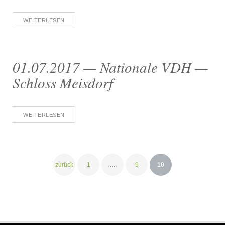
WEITERLESEN
01.07.2017 — Nationale VDH —
Schloss Meisdorf
WEITERLESEN
Seitennummerierung
zurück
1
…
9
10
der
Beiträge