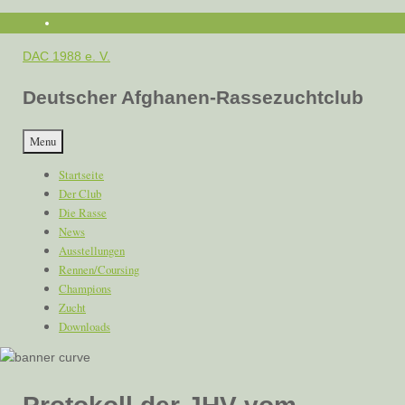
Skip
to
DAC 1988 e. V.
content
Deutscher Afghanen-Rassezuchtclub
Menu
Startseite
Der Club
Die Rasse
News
Ausstellungen
Rennen/Coursing
Champions
Zucht
Downloads