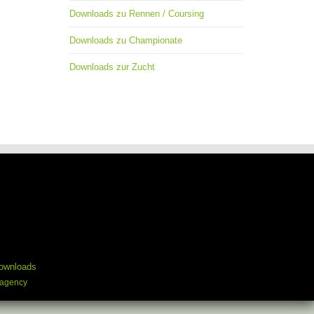
Downloads zu Rennen / Coursing
Downloads zu Championate
Downloads zur Zucht
ownloads
 agency