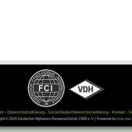
um
Datenschutzerklärung
Social-Media-Datenschutzerklärung
Kontakt
D
ght © 2026 Deutscher Afghanen-Rassezuchtclub 1988 e. V. | Powered by
nice one