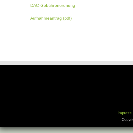
DAC-Gebührenordnung
Aufnahmeantrag (pdf)
Impress
Copyri